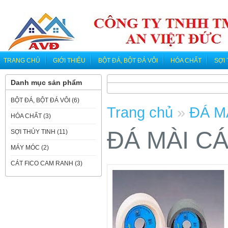
TRANG CHỦ
GIỚI THIỆU
BỘT ĐÁ, BỘT ĐÁ VÔI
HÓA CHẤT
SỢI
Danh mục sản phẩm
BỘT ĐÁ, BỘT ĐÁ VÔI (6)
Trang chủ
»
ĐÁ M
HÓA CHẤT (3)
ĐÁ MÀI CÁ
SỢI THỦY TINH (11)
MÁY MÓC (2)
CÁT FICO CAM RANH (3)