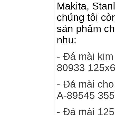
Makita, Stan
chúng tôi cò
sản phẩm ch
nhu:
-
Đá mài kim 
80933 125x
- Đá mài cho
A-89545 355
-
Đá mài 12